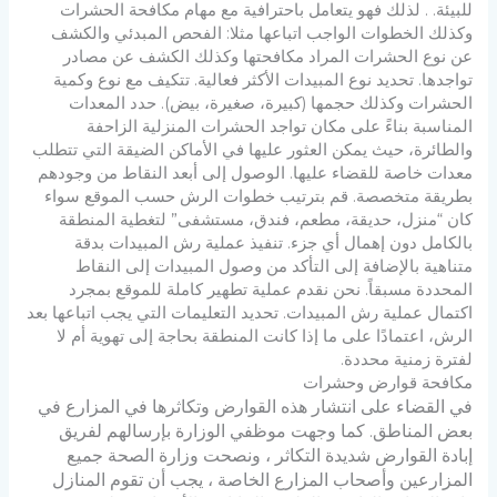
للبيئة. . لذلك فهو يتعامل باحترافية مع مهام مكافحة الحشرات
وكذلك الخطوات الواجب اتباعها مثلا: الفحص المبدئي والكشف
عن نوع الحشرات المراد مكافحتها وكذلك الكشف عن مصادر
تواجدها. تحديد نوع المبيدات الأكثر فعالية. تتكيف مع نوع وكمية
الحشرات وكذلك حجمها (كبيرة، صغيرة، بيض). حدد المعدات
المناسبة بناءً على مكان تواجد الحشرات المنزلية الزاحفة
والطائرة، حيث يمكن العثور عليها في الأماكن الضيقة التي تتطلب
معدات خاصة للقضاء عليها. الوصول إلى أبعد النقاط من وجودهم
بطريقة متخصصة. قم بترتيب خطوات الرش حسب الموقع سواء
كان “منزل، حديقة، مطعم، فندق، مستشفى” لتغطية المنطقة
بالكامل دون إهمال أي جزء. تنفيذ عملية رش المبيدات بدقة
متناهية بالإضافة إلى التأكد من وصول المبيدات إلى النقاط
المحددة مسبقاً. نحن نقدم عملية تطهير كاملة للموقع بمجرد
اكتمال عملية رش المبيدات. تحديد التعليمات التي يجب اتباعها بعد
الرش، اعتمادًا على ما إذا كانت المنطقة بحاجة إلى تهوية أم لا
لفترة زمنية محددة.
مكافحة قوارض وحشرات
في القضاء على انتشار هذه القوارض وتكاثرها في المزارع في
بعض المناطق.
كما وجهت موظفي الوزارة بإرسالهم لفريق
إبادة القوارض شديدة التكاثر ، ونصحت وزارة الصحة جميع
المزارعين وأصحاب المزارع الخاصة ،
يجب أن تقوم المنازل