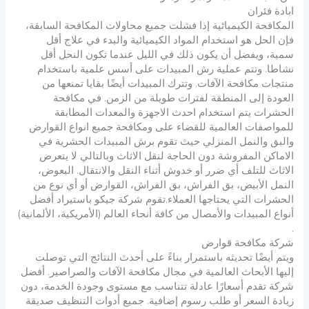
ابادة فئران
المكافحة الكيميائية إذا فشلت جميع محاولات المكافحة السابقة،
فإن الحل هو استخدام المواد الكيميائية والبدء في علاج أقل
سمية، ويفضل أن يكون ذلك في الليل عندما تكون النحل أقل
نشاطا. وتتم عملية رش المبيدات على أسس علمية باستخدام
منتجات مكافحة الآفات. وتترك المبيدات أيضًا بقايا تمنعها من
العودة إلى المنطقة لفترات طويلة من الزمن. في مكافحة
الحشرات يتم استخدام احدث الاجهزة والمعدات المطابقة
للمواصفات العالمية للقضاء على ومكافحة جميع انواع القوارض
والبق والنمل المنزلي حيث تقوم برش المبيدات الحشرية في
الاماكن المفروشة دون الحاجة لنقل الاثاث وبالتالي لا يتعرض
الاثاث للتلف أي ضرر أو خدوش أثناء النقل والانتقال. البعوض،
النمل الأبيض، بق الفراش، بق الفراش، القوارض أو أي نوع من
الحشرات التي يحتاجها العملاء.تقوم شركة جيكو باستيراد أفضل
أنواع المبيدات والأمصال من كافة أنحاء العالم (الأمريكية، الألمانية)
.
شركة مكافحة قوارض
ويتم أيضًا تحديثه باستمرار بناءً على أحدث النتائج التي توصلت
إليها الأبحاث العالمية في مجال مكافحة الآفات والصراصير. أفضل
شركة تقدم أسعارًا عادلة تتناسب مع مستوى وجودة الخدمة، دون
زيادة السعر أو طلب رسوم إضافية. جميع أدوات التنظيف صديقة