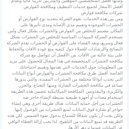
ولديها أفضل المتخصصين المؤهلين والمدربين تدريبًا عاليًا وتقدم
أفضل الأسعار لجميع خدمات التنظيف ومكافحة القوارض .
شركات مكافحة قوارض
ومن بين هذه الخدمات: تقوم الشركة بتحديد نوع القوارض أو
الحشرات الموجودة وتقييم مدى الإصابة ومدى تأثيرها على
المكان. مصمم للتخلص من القوارض والحشرات بشكل فعال وآمن.
تستخدم الشركة المبيدات المناسبة للتخلص من الحشرات بشكل
فعال وسريع، وبعد القضاء على القوارض أو الحشرات تقدم الشركة
النصائح والإرشادات للعملاء حول كيفية منع عودة الآفات والحفاظ
على بيئة خالية من الآفات. من الأفضل أن تتواصل مع شركة
مكافحة الحشرات المتخصصة في هذا المجال للحصول على مزيد
من المعلومات حول الخدمات التي تقدمها وتقييم احتياجاتك
الخاصة. أفضل طرق مكافحة الحشرات والقوارض أنواع النباتات
التي تجذب أنواعًا مختلفة من الحشرات المفيدة، والتي بدورها
تساعد في مكافحة الحشرات الضارة، ومنها: النعناع، ​​والجزر،
والكزبرة، والبقدونس. المكافحة الميكانيكية تتضمن هذه الطريقة
استخدام معدات أو أجهزة طبيعية بسيطة لإنشاء حاجز ضد
الحشرات من أجل حماية النباتات. هناك طريقة أخرى وهي إنشاء
حواجز أو نشارة فوق النباتات لمنع الحشرات من الوصول إليها.
ولكن يجب أن يكون شفافًا للسماح بدخول ضوء الشمس. لكن هذه
الطريقة قد تمنع النباتات من التلقيح، لذا يجب إزالة الغطاء الواقي
عن النباتات عندما تزدهر الأزهار .