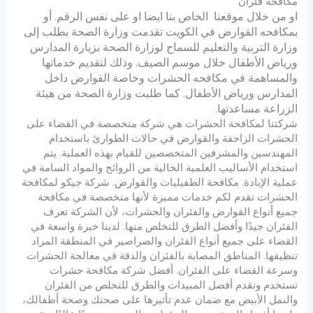
مكافحة فئران
او من خلال موقعنا الخاص بنا ايضا او على نفس الرقم.
أو
بمكافحه القوارض في الكويت
تقدمت وزارة الصحة بطلب إلى
وزارة التربية والتعليم للسماح لوزارة الصحة بزيارة المدارس
ورياض الأطفال خلال موسم الصيف.
وذلك لتقديم خدماتها
والمساهمة في مكافحه الحشرات وخاصة القوارض داخل
المدارس ورياض الأطفال.
كما طلبت وزارة الصحة من هيئة
الزراعة مساعدتها.
شركتنا لمكافحة الحشرات هي شركة متخصصة في القضاء على
الحشرات الزاحفة والقوارض في حالات الطوارئ باستخدام
المهندسين والمشرفين المتخصصين للقيام بهذه العملية. يتم
استخدام الأساليب العلمية الخالية من الروائح والمواد السامة في
عملية الإبادة. مكافحة الطفيليات والقوارض. شركة جيكو لمكافحة
الحشرات تقدم لكم خدمات مميزة لأنها متخصصة في مكافحة
جميع أنواع القوارض والفئران والحشرات، لأن الشركة تعرف
الفئران جيدًا وأفضل الطرق للتخلص منها. لدينا خبرة واسعة في
القضاء على جميع أنواع الفئران والصراصير في المنطقة المراد
تنظيفها. المناطق المصابة بالفئران والدقة في معالجة الحشرات
وسرعة القضاء على الفئران. أفضل شركة مكافحة حشرات
تستخدم وتقدم أفضل المبيدات والطرق للتخلص من الفئران
والنمل الأبيض مع ضمان عدم تأثيرها على صحتك وصحة أطفالك،