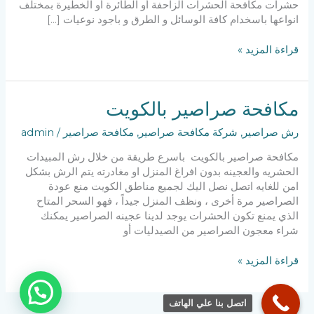
حشرات مكافحة الحشرات الزاحفة أو الطائرة أو الخطيرة بمختلف
انواعها باسخدام كافة الوسائل و الطرق و باجود نوعيات […]
شركة
قراءة المزيد »
رش
صراصير
مكافحة صراصير بالكويت
رش صراصير
,
شركة مكافحة صراصير
,
مكافحة صراصير
/
admin
مكافحة صراصير بالكويت باسرع طريقة من خلال رش المبيدات
الحشريه والعجينه بدون افراغ المنزل او مغادرته يتم الرش بشكل
امن للغايه اتصل نصل اليك لجميع مناطق الكويت منع عودة
الصراصير مرة أخرى ، ونظف المنزل جيداً ، فهو السحر المتاح
الذي يمنع تكون الحشرات يوجد لدينا عجينه الصراصير يمكنك
شراء معجون الصراصير من الصيدليات أو
مكافحة
قراءة المزيد »
صراصير
بالكويت
اتصل بنا علي الهاتف