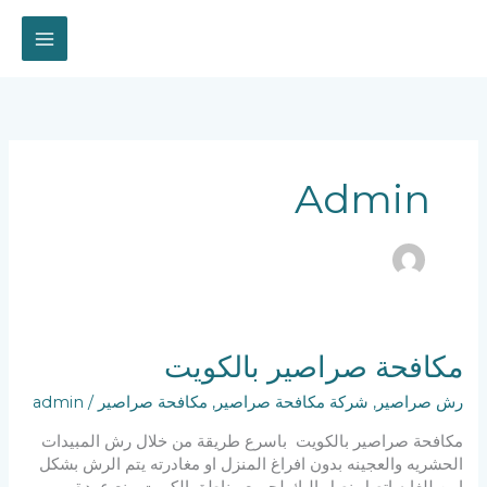
خطي
لى
لمحتوى
Admin
مكافحة صراصير بالكويت
رش صراصير
,
شركة مكافحة صراصير
,
مكافحة صراصير
/
admin
مكافحة صراصير بالكويت باسرع طريقة من خلال رش المبيدات
الحشريه والعجينه بدون افراغ المنزل او مغادرته يتم الرش بشكل
امن للغايه اتصل نصل اليك لجميع مناطق الكويت منع عودة