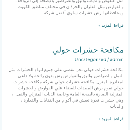
مثل البعوض والذباب والبق والصراصير بالإضافة إلى الزواحف
والقوارض مثل الفئران والجرذان في مختلف مناطق الكويت
ومحافظاتها. رش حشرات سلوي أفضل شركة
مكافحة
قراءة المزيد »
حشرات
سلوي
مكافحة حشرات حولي
Uncategorized
/
admin
مكافحة حشرات حولي نحن نقضي علي جميع انواع الحشرات مثل
النمل والصراصير والبق والقوارض رش بدون رائحة ولا داعي
لمغادرة المنزل. مكافحة حشرات حولي شركة مكافحة حشرات
حولي نقوم برش المبيدات للقضاء علي القوارض والحشرات
المنزلية الضارة بالصحة العامة وخاصة الذباب المنزلي والنمل ،
وهي حشرات قذرة تعيش في أكوام من النفايات والقذارة ،
والذباب
مكافحة
قراءة المزيد »
حشرات