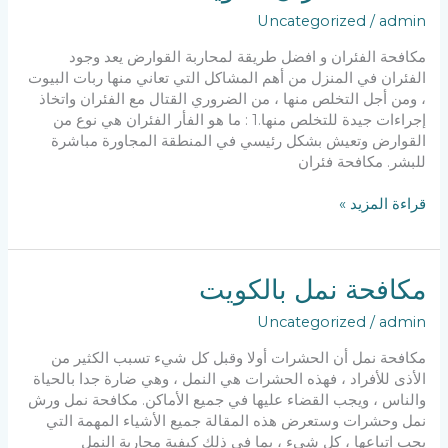
Uncategorized
/
admin
مكافحة الفئران و افضل طريقة لمحاربة القوارض يعد وجود
الفئران في المنزل من أهم المشاكل التي تعاني منها ربات البيوت
، ومن أجل التخلص منها ، من الضروري القتال مع الفئران واتخاذ
إجراءات جيدة للتخلص منها.1 : ما هو الفأر الفئران هي نوع من
القوارض وتعيش بشكل رئيسي في المنطقة المجاورة مباشرة
للبشر. مكافحة فئران
مكافحة
قراءة المزيد »
فئران
الكويت
مكافحة نمل بالكويت
Uncategorized
/
admin
مكافحة نمل أن الحشرات أولا وقبل كل شيء تسبب الكثير من
الأذى للأفراد ، فهذه الحشرات هي النمل ، وهي ضارة جدا بالحياة
والناس ، ويجب القضاء عليها في جميع الأماكن. مكافحة نمل ورش
نمل وحشرات وستعرض هذه المقالة جميع الأشياء المهمة التي
يجب اتباعها ، كل شيء ، بما في ذلك كيفية محاربة النمل